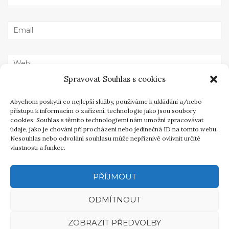
Spravovat Souhlas s cookies
Abychom poskytli co nejlepší služby, používáme k ukládání a/nebo
přístupu k informacím o zařízení, technologie jako jsou soubory
cookies. Souhlas s těmito technologiemi nám umožní zpracovávat
Příspěvky
FOTOGALERIE – RENOVACE OSELLA PA30 ZYTEK LRM
údaje, jako je chování při procházení nebo jedinečná ID na tomto webu.
Nesouhlas nebo odvolání souhlasu může nepříznivě ovlivnit určité
PRVNÍ LETOŠNÍ ZÁVOD SÉRIE HISTO CUP PRO CLIMART
vlastnosti a funkce.
RACING TEAM
PŘÍJMOUT
ODMÍTNOUT
copyright © AG MOTORSPORT RACE CARS s.r.o. [ 1991 - 2026 ]
ZOBRAZIT PŘEDVOLBY