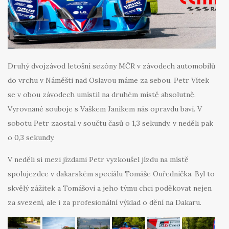
Druhý dvojzávod letošní sezóny MČR v závodech automobilů
do vrchu v Náměšti nad Oslavou máme za sebou. Petr Vítek
se v obou závodech umístil na druhém místě absolutně.
Vyrovnané souboje s Vaškem Janíkem nás opravdu baví. V
sobotu Petr zaostal v součtu časů o 1,3 sekundy, v neděli pak
o 0,3 sekundy.
V neděli si mezi jízdami Petr vyzkoušel jízdu na místě
spolujezdce v dakarském speciálu Tomáše Ouředníčka. Byl to
skvělý zážitek a Tomášovi a jeho týmu chci poděkovat nejen
za svezení, ale i za profesionální výklad o dění na Dakaru.