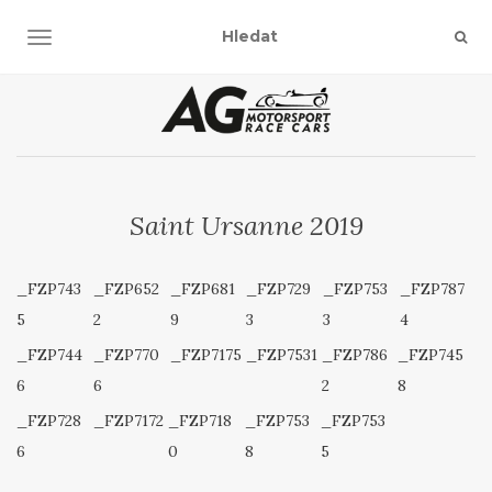
TOGGLE NAVIGATION
Saint Ursanne 2019
_FZP743
_FZP652
_FZP681
_FZP729
_FZP753
_FZP787
5
2
9
3
3
4
_FZP744
_FZP770
_FZP7175
_FZP7531
_FZP786
_FZP745
6
6
2
8
_FZP728
_FZP7172
_FZP718
_FZP753
_FZP753
6
0
8
5