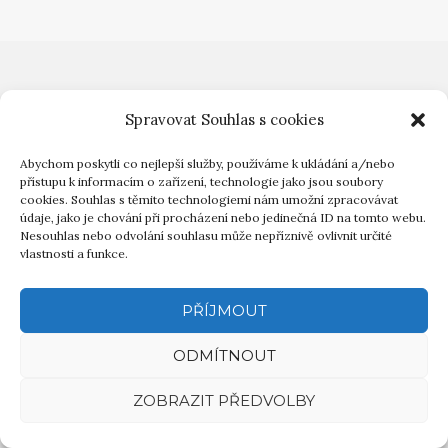
copyright © AG MOTORSPORT RACE CARS s.r.o. [ 1991 - 2026 ]
Spravovat Souhlas s cookies
Abychom poskytli co nejlepší služby, používáme k ukládání a/nebo
přístupu k informacím o zařízení, technologie jako jsou soubory
cookies. Souhlas s těmito technologiemi nám umožní zpracovávat
údaje, jako je chování při procházení nebo jedinečná ID na tomto webu.
Nesouhlas nebo odvolání souhlasu může nepříznivě ovlivnit určité
vlastnosti a funkce.
PŘÍJMOUT
ODMÍTNOUT
ZOBRAZIT PŘEDVOLBY